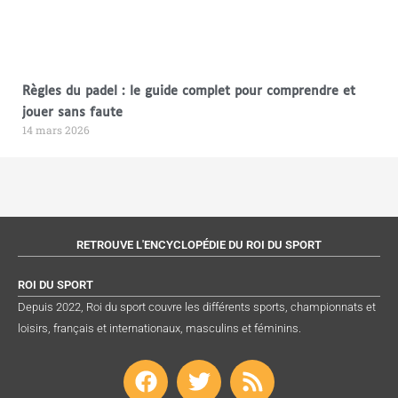
Règles du padel : le guide complet pour comprendre et
jouer sans faute
14 mars 2026
RETROUVE L'ENCYCLOPÉDIE DU ROI DU SPORT
ROI DU SPORT
Depuis 2022, Roi du sport couvre les différents sports, championnats et
loisirs, français et internationaux, masculins et féminins.
F
T
R
a
w
s