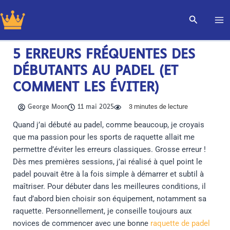
Aller
Recherch
au
contenu
5 ERREURS FRÉQUENTES DES
DÉBUTANTS AU PADEL (ET
COMMENT LES ÉVITER)
3
minutes de lecture
George Moon
11 mai 2025
Quand j’ai débuté au padel, comme beaucoup, je croyais
que ma passion pour les sports de raquette allait me
permettre d’éviter les erreurs classiques. Grosse erreur !
Dès mes premières sessions, j’ai réalisé à quel point le
padel pouvait être à la fois simple à démarrer et subtil à
maîtriser. Pour débuter dans les meilleures conditions, il
faut d’abord bien choisir son équipement, notamment sa
raquette. Personnellement, je conseille toujours aux
novices de commencer avec une bonne
raquette de padel