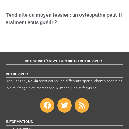
Tendinite du moyen fessier : un ostéopathe peut-il
vraiment vous guérir ?
RETROUVE L'ENCYCLOPÉDIE DU ROI DU SPORT
ROI DU SPORT
Depuis 2022, Roi du sport couvre les différents sports, championnats et
loisirs, français et internationaux, masculins et féminins.
F
T
R
a
w
s
c
i
s
e
t
INFORMATIONS
Me contacter