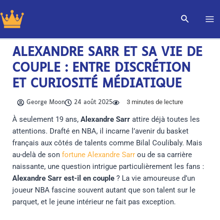
Aller
Recherch
au
contenu
ALEXANDRE SARR ET SA VIE DE
COUPLE : ENTRE DISCRÉTION
ET CURIOSITÉ MÉDIATIQUE
3
minutes de lecture
George Moon
24 août 2025
À seulement 19 ans,
Alexandre Sarr
attire déjà toutes les
attentions. Drafté en NBA, il incarne l’avenir du basket
français aux côtés de talents comme Bilal Coulibaly. Mais
au-delà de son
fortune Alexandre Sarr
ou de sa carrière
naissante, une question intrigue particulièrement les fans :
Alexandre Sarr est-il en couple
? La vie amoureuse d’un
joueur NBA fascine souvent autant que son talent sur le
parquet, et le jeune intérieur ne fait pas exception.