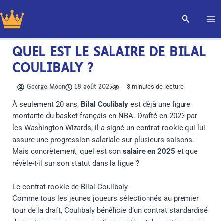
Aller
Recherch
au
contenu
QUEL EST LE SALAIRE DE BILAL
COULIBALY ?
3
minutes de lecture
George Moon
18 août 2025
À seulement 20 ans,
Bilal Coulibaly
est déjà une figure
montante du basket français en NBA. Drafté en 2023 par
les Washington Wizards, il a signé un contrat rookie qui lui
assure une progression salariale sur plusieurs saisons.
Mais concrètement, quel est son
salaire en 2025
et que
révèle-t-il sur son statut dans la ligue ?
Le contrat rookie de Bilal Coulibaly
Comme tous les jeunes joueurs sélectionnés au premier
tour de la draft, Coulibaly bénéficie d’un contrat standardisé