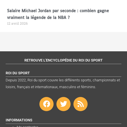
Salaire Michael Jordan par seconde : combien gagne
vraiment la légende de la NBA ?
12 avril 2026
RETROUVE L'ENCYCLOPÉDIE DU ROI DU SPORT
ROI DU SPORT
Depuis 2022, Roi du sport couvre les différents sports, championnats et
loisirs, français et internationaux, masculins et féminins.
F
T
R
a
w
s
c
i
s
e
t
INFORMATIONS