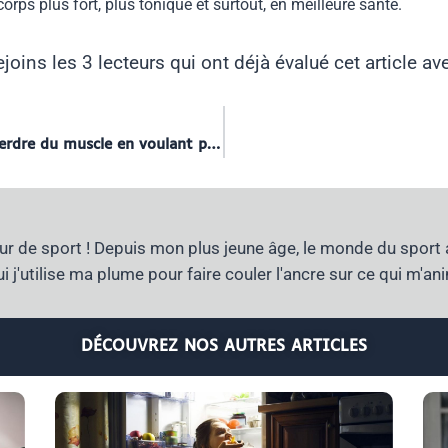
rps plus fort, plus tonique et surtout, en meilleure santé.
joins les 3 lecteurs qui ont déjà évalué cet article av
Reprise du sport : comment éviter de perdre du muscle en voulant perdre du poids ?
r de sport ! Depuis mon plus jeune âge, le monde du sport 
i j'utilise ma plume pour faire couler l'ancre sur ce qui m'an
DÉCOUVREZ NOS AUTRES ARTICLES