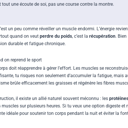
nt tout une écoute de soi, pas une course contre la montre.
’est un peu comme réveiller un muscle endormi. L’énergie revient,
surtout quand on veut
perdre du poids
, c’est la
récupération
. Bien
sion durable et fatigue chronique.
d on reprend le sport
rps doit réapprendre à gérer l’effort. Les muscles se reconstruise
sante, tu risques non seulement d’accumuler la fatigue, mais aus
sme brûle efficacement les graisses et régénère les fibres muscu
ction, il existe un allié naturel souvent méconnu : les
protéines
s muscles sur plusieurs heures. Si tu veux une option digeste et 
nte idéale pour soutenir ton corps pendant la nuit et éviter la fo