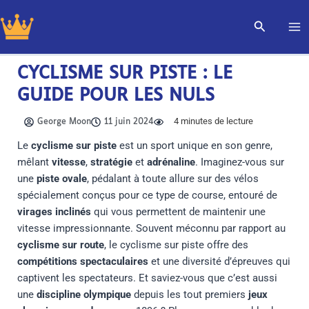
Aller
Recherch
au
contenu
CYCLISME SUR PISTE : LE
GUIDE POUR LES NULS
4
minutes de lecture
George Moon
11 juin 2024
Le
cyclisme sur piste
est un sport unique en son genre,
mêlant
vitesse
,
stratégie
et
adrénaline
. Imaginez-vous sur
une
piste ovale
, pédalant à toute allure sur des vélos
spécialement conçus pour ce type de course, entouré de
virages inclinés
qui vous permettent de maintenir une
vitesse impressionnante. Souvent méconnu par rapport au
cyclisme sur route
, le cyclisme sur piste offre des
compétitions spectaculaires
et une diversité d’épreuves qui
captivent les spectateurs. Et saviez-vous que c’est aussi
une
discipline olympique
depuis les tout premiers
jeux