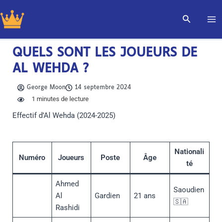
Aller
Recherch
au
contenu
QUELS SONT LES JOUEURS DE
AL WEHDA ?
George Moon
14 septembre 2024
1
minutes de lecture
Effectif d’Al Wehda (2024-2025)
Nationali
Numéro
Joueurs
Poste
Âge
té
Ahmed
Saoudien
Al
Gardien
21 ans
🇸🇦
Rashidi