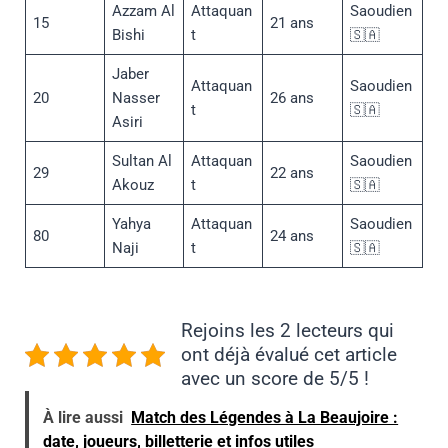
Azzam Al
Attaquan
Saoudien
15
21 ans
Bishi
t
🇸🇦
Jaber
Attaquan
Saoudien
20
Nasser
26 ans
t
🇸🇦
Asiri
Sultan Al
Attaquan
Saoudien
29
22 ans
Akouz
t
🇸🇦
Yahya
Attaquan
Saoudien
80
24 ans
Naji
t
🇸🇦
Rejoins les 2 lecteurs qui
ont déjà évalué cet article
avec un score de 5/5 !
À lire aussi
Match des Légendes à La Beaujoire :
date, joueurs, billetterie et infos utiles