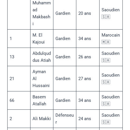
Muhamm
ad
Saoudien
Gardien
20 ans
Makbash
🇸🇦
i
M. El
Marocain
1
Gardien
34 ans
Kajoui
🇲🇦
Abdulqud
Saoudien
13
Gardien
26 ans
dus Atiah
🇸🇦
Ayman
Saoudien
21
Al
Gardien
27 ans
🇸🇦
Hussaini
Basem
Saoudien
66
Gardien
34 ans
Atallah
🇸🇦
Défenseu
Saoudien
2
Ali Makki
24 ans
r
🇸🇦