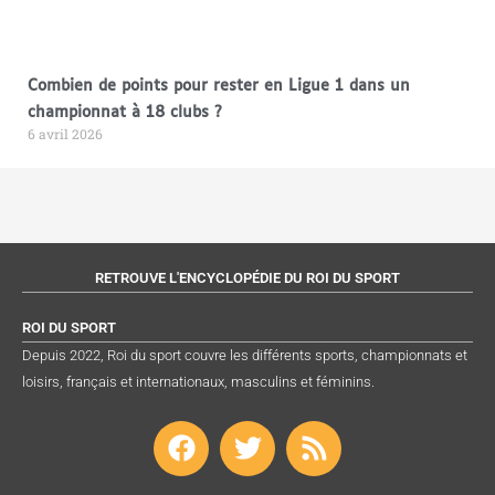
Combien de points pour rester en Ligue 1 dans un
championnat à 18 clubs ?
6 avril 2026
RETROUVE L'ENCYCLOPÉDIE DU ROI DU SPORT
ROI DU SPORT
Depuis 2022, Roi du sport couvre les différents sports, championnats et
loisirs, français et internationaux, masculins et féminins.
F
T
R
a
w
s
c
i
s