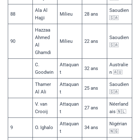
Ala Al
Saoudien
88
Milieu
28 ans
Hajji
🇸🇦
Hazzaa
Ahmed
Saoudien
90
Milieu
22 ans
Al
🇸🇦
Ghamdi
C.
Attaquan
Australie
32 ans
Goodwin
t
n 🇦🇺
Thamer
Attaquan
Saoudien
25 ans
Al Ali
t
🇸🇦
V. van
Attaquan
Néerland
27 ans
Crooij
t
ais 🇳🇱
Attaquan
Nigérian
9
O. Ighalo
34 ans
t
🇳🇬