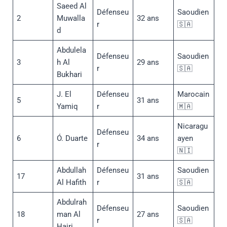
Saeed Al
Défenseu
Saoudien
2
Muwalla
32 ans
r
🇸🇦
d
Abdulela
Défenseu
Saoudien
3
h Al
29 ans
r
🇸🇦
Bukhari
J. El
Défenseu
Marocain
5
31 ans
Yamiq
r
🇲🇦
Nicaragu
Défenseu
6
Ó. Duarte
34 ans
ayen
r
🇳🇮
Abdullah
Défenseu
Saoudien
17
31 ans
Al Hafith
r
🇸🇦
Abdulrah
Défenseu
Saoudien
18
man Al
27 ans
r
🇸🇦
Hajri