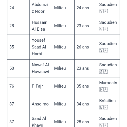
Abdulazi
Saoudien
24
Milieu
24 ans
z Noor
🇸🇦
Hussain
Saoudien
28
Milieu
23 ans
Al Eisa
🇸🇦
Yousef
Saoudien
35
Saad Al
Milieu
26 ans
🇸🇦
Harbi
Nawaf Al
Saoudien
50
Milieu
23 ans
Hawsawi
🇸🇦
Marocain
76
F. Fajr
Milieu
35 ans
🇲🇦
Brésilien
87
Anselmo
Milieu
34 ans
🇧🇷
Saad Al
Saoudien
87
Milieu
28 ans
Khayri
🇸🇦