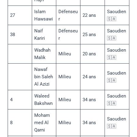
Islam
Défenseu
Saoudien
27
22 ans
Hawsawi
r
🇸🇦
Naif
Défenseu
Saoudien
38
25 ans
Kariri
r
🇸🇦
Wadhah
Saoudien
Milieu
20 ans
Malik
🇸🇦
Nawaf
Saoudien
bin Saleh
Milieu
24 ans
🇸🇦
Al Azizi
Waleed
Saoudien
4
Milieu
34 ans
Bakshwn
🇸🇦
Moham
Saoudien
8
med Al
Milieu
34 ans
🇸🇦
Qarni