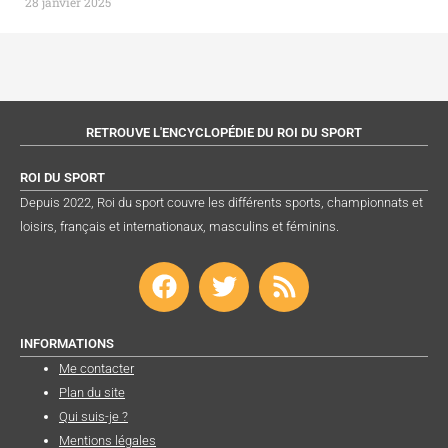
28 janvier 2025
RETROUVE L'ENCYCLOPÉDIE DU ROI DU SPORT
ROI DU SPORT
Depuis 2022, Roi du sport couvre les différents sports, championnats et
loisirs, français et internationaux, masculins et féminins.
F
T
R
a
w
s
c
i
s
e
t
INFORMATIONS
b
t
Me contacter
Plan du site
o
e
Qui suis-je ?
o
r
Mentions légales
k