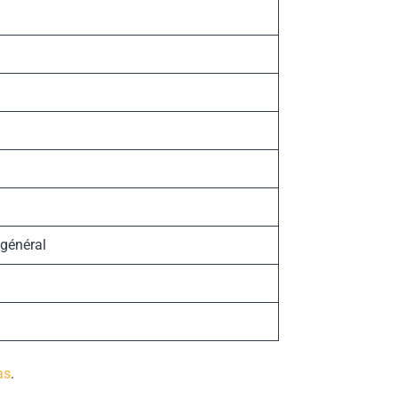
général
as
.