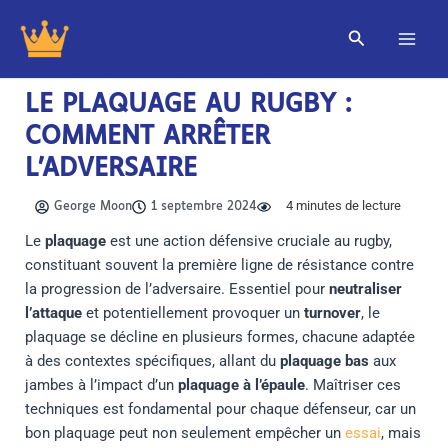
Aller
Rechercher
au
contenu
LE PLAQUAGE AU RUGBY :
COMMENT ARRÊTER
L’ADVERSAIRE
4
minutes de lecture
George Moon
1 septembre 2024
Le
plaquage
est une action défensive cruciale au rugby,
constituant souvent la première ligne de résistance contre
la progression de l’adversaire. Essentiel pour
neutraliser
l’attaque
et potentiellement provoquer un
turnover
, le
plaquage se décline en plusieurs formes, chacune adaptée
à des contextes spécifiques, allant du
plaquage bas
aux
jambes à l’impact d’un
plaquage à l’épaule
. Maîtriser ces
techniques est fondamental pour chaque défenseur, car un
bon plaquage peut non seulement empêcher un
essai
, mais