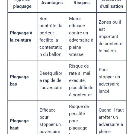
Avantages
Risques
plaquage
d’utilisation
Bon
Moins
Zones où il
contrôle du
efficace
est
Plaquage à
porteur,
contre un
important
la ceinture
facilite la
adversaire à
de contester
contestatio
pleine
le ballon
n du ballon
vitesse
Risque de
Pour
Déséquilibr
raté si mal
Plaquage
stopper un
e rapide de
exécuté,
bas
adversaire
l’adversaire
plus difficile
lancé
à contester
Risque de
Efficace
Quand il faut
pénalité
pour
arrêter un
Plaquage
pour
stopper un
adversaire à
haut
plaquage
adversaire
pleine