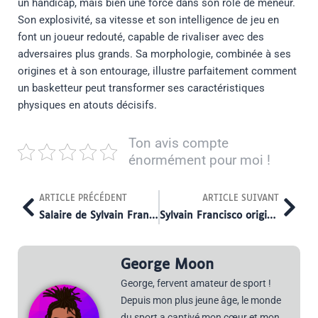
un handicap, mais bien une force dans son rôle de meneur.
Son explosivité, sa vitesse et son intelligence de jeu en
font un joueur redouté, capable de rivaliser avec des
adversaires plus grands. Sa morphologie, combinée à ses
origines et à son entourage, illustre parfaitement comment
un basketteur peut transformer ses caractéristiques
physiques en atouts décisifs.
Ton avis compte
énormément pour moi !
Prev
Nex
ARTICLE PRÉCÉDENT
ARTICLE SUIVANT
Salaire de Sylvain Francisco : combien gagne-t-il en 2025 ?
Sylvain Francisco origine : un héritage multiculturel au service du basket
George Moon
George, fervent amateur de sport !
Depuis mon plus jeune âge, le monde
du sport a captivé mon cœur et mon