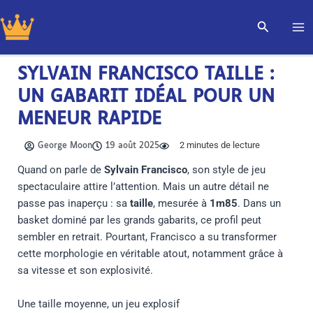
Aller
Recherch
au
contenu
SYLVAIN FRANCISCO TAILLE :
UN GABARIT IDÉAL POUR UN
MENEUR RAPIDE
2
minutes de lecture
George Moon
19 août 2025
Quand on parle de
Sylvain Francisco
, son style de jeu
spectaculaire attire l’attention. Mais un autre détail ne
passe pas inaperçu : sa
taille
, mesurée à
1m85
. Dans un
basket dominé par les grands gabarits, ce profil peut
sembler en retrait. Pourtant, Francisco a su transformer
cette morphologie en véritable atout, notamment grâce à
sa vitesse et son explosivité.
Une taille moyenne, un jeu explosif