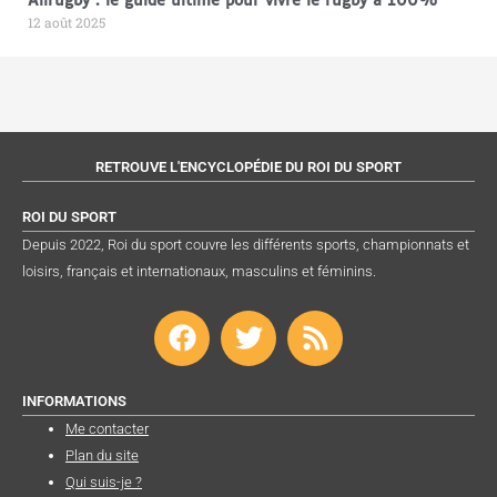
Allrugby : le guide ultime pour vivre le rugby à 100%
12 août 2025
RETROUVE L'ENCYCLOPÉDIE DU ROI DU SPORT
ROI DU SPORT
Depuis 2022, Roi du sport couvre les différents sports, championnats et
loisirs, français et internationaux, masculins et féminins.
F
T
R
a
w
s
c
i
s
e
t
INFORMATIONS
b
t
Me contacter
Plan du site
o
e
Qui suis-je ?
o
r