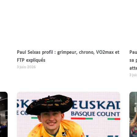
Paul Seixas profil : grimpeur, chrono, VO2max et
Pau
FTP expliqués
sa 
3 juin 2026
att
3 ju