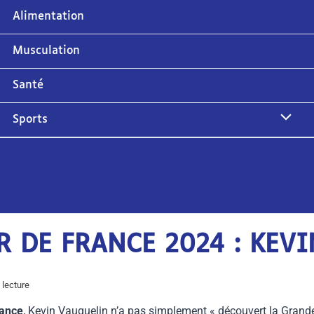
Alimentation
Musculation
Santé
Sports
 DE FRANCE 2024 : KEV
lecture
rance
, Kevin Vauquelin n’a pas simplement « découvert la Grande B