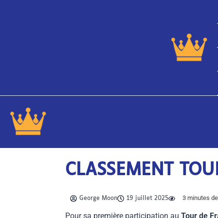
Aller
au
contenu
CLASSEMENT TOUR
3
minutes de 
George Moon
19 juillet 2025
Pour sa première participation au
Tour de F