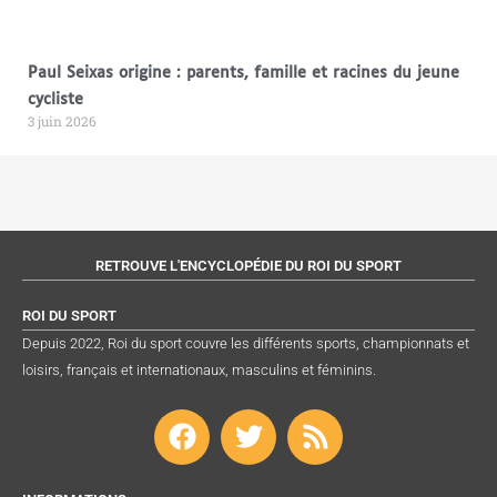
Paul Seixas origine : parents, famille et racines du jeune
cycliste
3 juin 2026
RETROUVE L'ENCYCLOPÉDIE DU ROI DU SPORT
ROI DU SPORT
Depuis 2022, Roi du sport couvre les différents sports, championnats et
loisirs, français et internationaux, masculins et féminins.
F
T
R
a
w
s
c
i
s