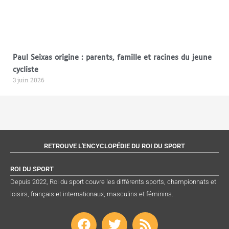
Paul Seixas origine : parents, famille et racines du jeune
cycliste
3 juin 2026
RETROUVE L'ENCYCLOPÉDIE DU ROI DU SPORT
ROI DU SPORT
Depuis 2022, Roi du sport couvre les différents sports, championnats et
loisirs, français et internationaux, masculins et féminins.
F
T
R