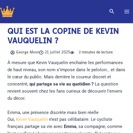
Aller
Recherch
au
contenu
QUI EST LA COPINE DE KEVIN
VAUQUELIN ?
2
minutes de lecture
George Moon
21 juillet 2025
À mesure que Kevin Vauquelin enchaîne les performances
de haut niveau, son nom s’impose dans le peloton… et dans
le cœur du public. Mais derrière le coureur discret et
concentré,
qui partage sa vie au quotidien ?
La question
revient souvent chez les fans curieux de découvrir l’envers
du décor.
Emma, une présence discrète mais bien réelle
Oui,
Kevin Vauquelin
n’est pas célibataire. Le cycliste
français partage sa vie avec
Emma
, sa compagne, comme