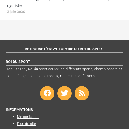
cycliste
3 juin 2026
RETROUVE L'ENCYCLOPÉDIE DU ROI DU SPORT
ROI DU SPORT
Depuis 2022, Roi du sport couvre les différents sports, championnats et
loisirs, français et internationaux, masculins et féminins.
F
T
R
a
w
s
c
i
s
e
t
INFORMATIONS
b
t
Me contacter
Plan du site
o
e