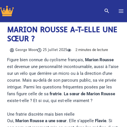
Aller
Recherch
au
contenu
MARION ROUSSE A-T-ELLE UNE
SŒUR ?
2
minutes de lecture
George Moon
25 juillet 2025
Figure bien connue du cyclisme français,
Marion Rousse
est devenue une personnalité incontournable, aussi à l’aise
sur un vélo que derrière un micro ou à la direction d’une
course. Mais au-delà de son parcours public, sa vie privée
intrigue. Parmi les questions fréquentes posées par les
fans figure celle de sa
fratrie
.
La sœur de Marion Rousse
existe-t-elle ? Et si oui, qui est-elle vraiment ?
Une fratrie discrète mais bien réelle
Oui,
Marion Rousse a une sœur
. Elle s’appelle
Flavie
. Si