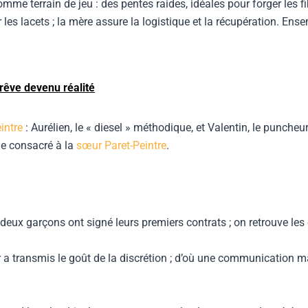
mme terrain de jeu : des pentes raides, idéales pour forger les fi
les lacets ; la mère assure la logistique et la récupération. Ensem
rêve devenu réalité
eintre
: Aurélien, le « diesel » méthodique, et Valentin, le punche
cle consacré à la
sœur Paret-Peintre
.
 deux garçons ont signé leurs premiers contrats ; on retrouve les
r a transmis le goût de la discrétion ; d’où une communication ma