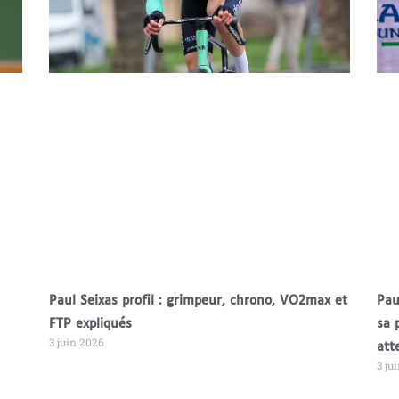
Paul Seixas profil : grimpeur, chrono, VO2max et
Pau
FTP expliqués
sa 
3 juin 2026
att
3 ju