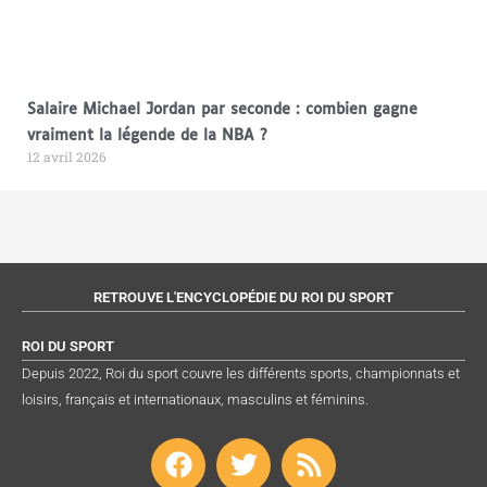
Salaire Michael Jordan par seconde : combien gagne
vraiment la légende de la NBA ?
12 avril 2026
RETROUVE L'ENCYCLOPÉDIE DU ROI DU SPORT
ROI DU SPORT
Depuis 2022, Roi du sport couvre les différents sports, championnats et
loisirs, français et internationaux, masculins et féminins.
F
T
R
a
w
s