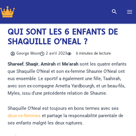
Aller
Recherch
au
contenu
QUI SONT LES 6 ENFANTS DE
SHAQUILLE O’NEAL ?
6
minutes de lecture
George Moon
2 avril 2023
Shareef
,
Shaqir
,
Amirah
et
Me’arah
sont les quatre enfants
que Shaquille O’Neal et son ex-femme Shaunie O’Neal ont
eus ensemble. Le sportif a également une fille, Taahirah,
avec son ex-compagne Arnetta Yardbourgh, et un beau-fils,
Myles, issu d’une précédente relation de Shaunie.
Shaquille O’Neal est toujours en bons termes avec ses
deux ex-femmes
et partage la responsabilité parentale de
ses enfants malgré les deux ruptures.