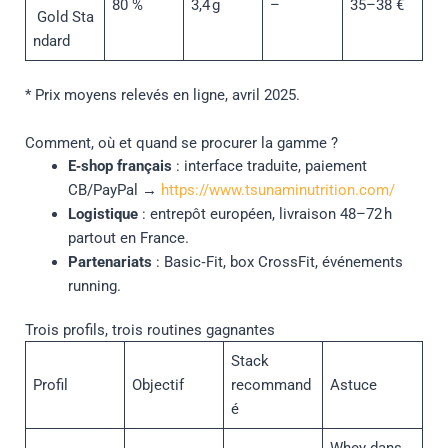
80 %
3,4 g
–
35–38 €
Gold Sta
ndard
* Prix moyens relevés en ligne, avril 2025.
Comment, où et quand se procurer la gamme ?
E‑shop français
: interface traduite, paiement
CB/PayPal →
https://www.tsunaminutrition.com/
Logistique
: entrepôt européen, livraison 48–72 h
partout en France.
Partenariats
: Basic‑Fit, box CrossFit, événements
running.
Trois profils, trois routines gagnantes
Stack
Profil
Objectif
recommand
Astuce
é
Whey dans