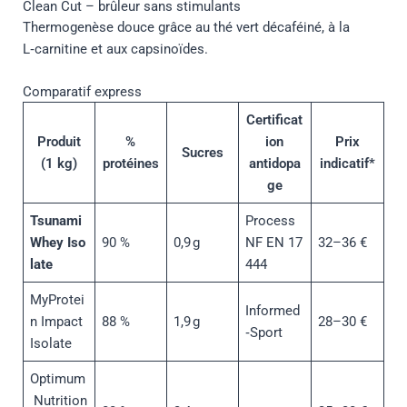
Clean Cut – brûleur sans stimulants
Thermogenèse douce grâce au thé vert décaféiné, à la
L‑carnitine et aux capsinoïdes.
Comparatif express
Certificat
Produit
%
ion
Prix
Sucres
(1 kg)
protéines
antidopa
indicatif*
ge
Tsunami
Process
Whey Iso
90 %
0,9 g
NF EN 17
32–36 €
late
444
MyProtei
Informed
n Impact
88 %
1,9 g
28–30 €
‑Sport
Isolate
Optimum
Nutrition