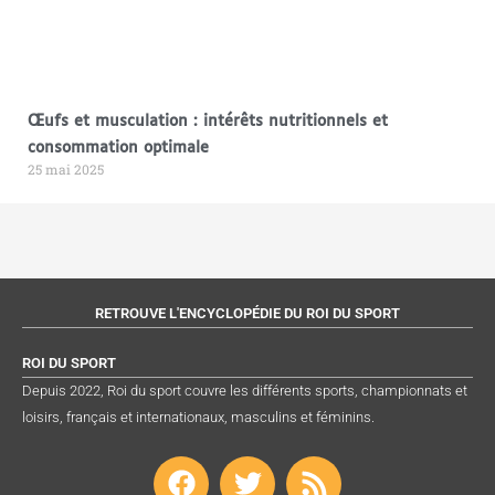
Œufs et musculation : intérêts nutritionnels et
consommation optimale
25 mai 2025
RETROUVE L'ENCYCLOPÉDIE DU ROI DU SPORT
ROI DU SPORT
Depuis 2022, Roi du sport couvre les différents sports, championnats et
loisirs, français et internationaux, masculins et féminins.
F
T
R