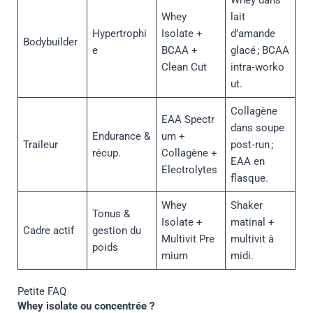
Whey
lait
Hypertrophi
Isolate +
d’amande
Bodybuilder
e
BCAA +
glacé ; BCAA
Clean Cut
intra‑worko
ut.
Collagène
EAA Spectr
dans soupe
Endurance &
um +
Traileur
post‑run ;
récup.
Collagène +
EAA en
Electrolytes
flasque.
Whey
Shaker
Tonus &
Isolate +
matinal +
Cadre actif
gestion du
Multivit Pre
multivit à
poids
mium
midi.
Petite FAQ
Whey isolate ou concentrée ?