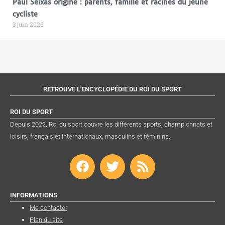
Paul Seixas origine : parents, famille et racines du jeune
cycliste
3 juin 2026
RETROUVE L'ENCYCLOPÉDIE DU ROI DU SPORT
ROI DU SPORT
Depuis 2022, Roi du sport couvre les différents sports, championnats et
loisirs, français et internationaux, masculins et féminins.
F
T
R
a
w
s
c
i
s
e
t
INFORMATIONS
b
t
Me contacter
Plan du site
o
e