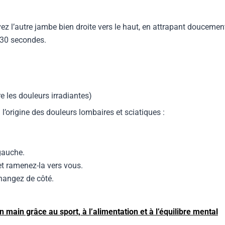
z l’autre jambe bien droite vers le haut, en attrapant doucement
 30 secondes.
e les douleurs irradiantes)
l’origine des douleurs lombaires et sciatiques :
 gauche.
 et ramenez-la vers vous.
hangez de côté.
 main grâce au sport, à l’alimentation et à l’équilibre mental